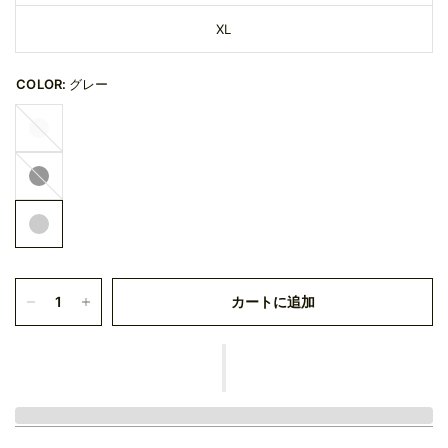
XL
COLOR:
グレー
ホ
ワ
イ
ブ
ト
ラ
ッ
ク
カートに追加