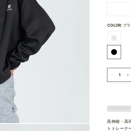
COLOR:
ブラ
グ
レ
ー
高伸縮・高
トトレーナ